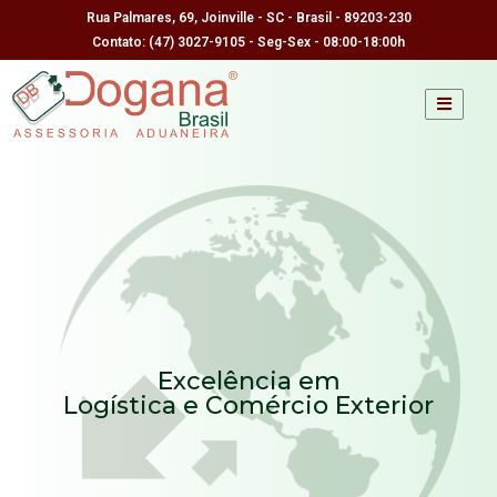
Rua Palmares, 69, Joinville - SC - Brasil - 89203-230
Contato: (47) 3027-9105 -
Seg-Sex - 08:00-18:00h
Excelência em
Logística e Comércio Exterior